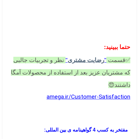
.
.
حتما ببینید:
✅قسمت
"
رضایت مشتری
"
نظر و تجربیات جالبی
که مشتریان عزیز بعد از استفاده از محصولات آمگا
داشتند😍
amega.ir/Customer-Satisfaction
.
.
مفتخر به کسب 4 گواهینامه ی بین المللی: