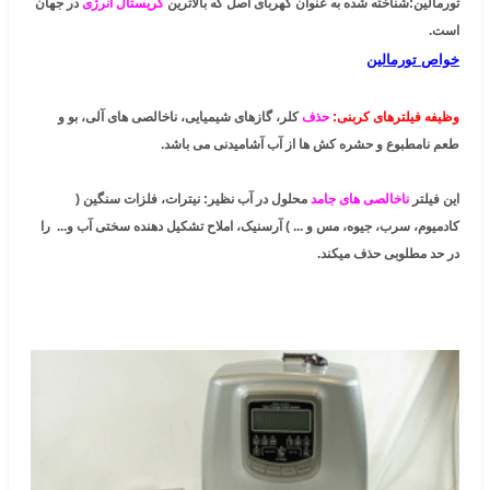
تورمالین:شناخته شده به عنوان کهربای اصل که بالاترین
کریستال انرژی
در جهان
است.
خواص تورمالین
وظیفه فیلترهای کربنی:
حذف
کلر، گازهای شیمیایی، ناخالصی های آلی، بو و
طعم نامطبوع و حشره کش ها از آب آشامیدنی می باشد.
این فیلتر
ناخالصی های جامد
محلول در آب نظیر: نیترات، فلزات سنگین (
کادمیوم، سرب، جیوه، مس و ... ) آرسنیک، املاح تشکیل دهنده سختی آب و... را
در حد مطلوبی حذف میکند.