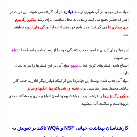
مواد مضر موجود در آب شهری توسط
فیلترها
از آب گرفته می شوند، این ذرات در
اطراف فیلتر تجمع می کنند و تبدیل به محل مناسبی برای رشد
میکروارگانیزم
های بیماری زا
می گردنند؛ و در واقع خود منشاء ایجاد
آلودگی های ثانویه
خواهند
شد.
این فیلترهای کربنی خاصیت جذب کنندگی خود را از دست داده و اصطلاحا
اشباع
می شوند.
اشباع شدن فیلترهای کربن فعال،
تجمع
مواد آلی در این فیلترها را نیز به دنبال
دارد.
مواد آلی جذب شده توسط این فیلترها پس از اینکه فیلتر دیگر قادر به جذب کلر
نباشد، محیط بسیار مناسبی برای
تغذیه و رشد باکتریها، انگلها و سایر
میکروارگانیزم ها
را فراهم آورده و باعث بوجود آمدن انواع بیماری و مشکلات جدی
دربهداشت و سلامت آب میشوند.
کارشناسان بهداشت جهانی NSF و WQA تاکید بر تعویض به