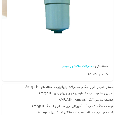
دسته‌بندی
محصولات سلامتی و درمانی
شناسه‌ی کالا: 47
معرفی کمپانی امول امگا و محصولات بایوانرژیک اسکالر نانو - Amega.ir
️ مزایای خاصیت آب مغناطیسی قلیایی برای بدن - Amega.ir
فلاسک سلامتی آمگا AMFLASK - Amega.ir
قیمت دستگاه تصفیه آب آمریکایی چیست ام واتر امگا- Amega.ir
قیمت بهترین دستگاه تصفیه آب خانگی آمریکایی| Amega.ir