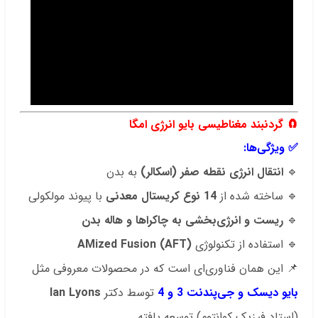
.
🧲
گردنبند مغناطیسی بایو انرژی امگا
✅ ویژگی‌ها:
🔹
انتقال انرژی نقطه صفر (اسکالر)
به بدن
🔹 ساخته شده از
14 نوع کریستال معدنی
با پیوند مولکولی
🔹
ریست و انرژی‌بخشی به چاکراها و هاله بدن
🔹 استفاده از تکنولوژی
AMized Fusion (AFT)
📌 این همان فناوری‌ای است که در محصولات معروفی مثل
بایو دیسک و جی‌پندنت 3 و 4
توسط دکتر
Ian Lyons
(استاد فیزیک کوانتوم) توسعه یافته.