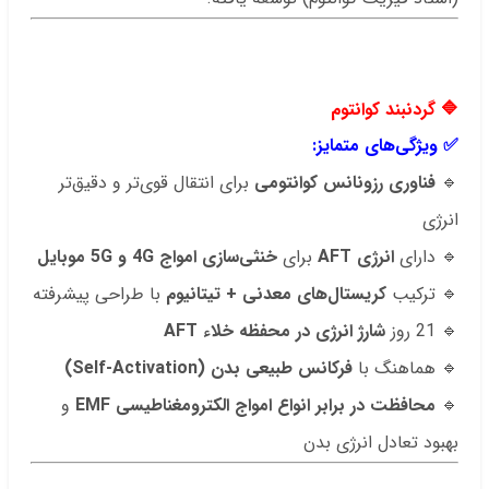
.
.
🔷
گردنبند کوانتوم
✅ ویژگی‌های متمایز:
🔹
فناوری رزونانس کوانتومی
برای انتقال قوی‌تر و دقیق‌تر
انرژی
🔹 دارای
انرژی AFT
برای
خنثی‌سازی امواج 4G و 5G موبایل
🔹 ترکیب
کریستال‌های معدنی + تیتانیوم
با طراحی پیشرفته
🔹 21 روز
شارژ انرژی در محفظه خلاء AFT
🔹 هماهنگ با
فرکانس طبیعی بدن (Self-Activation)
🔹
محافظت در برابر انواع امواج الکترومغناطیسی EMF
و
بهبود تعادل انرژی بدن
.