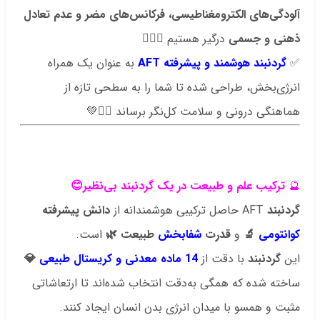
آلودگی‌های الکترومغناطیسی، فرکانس‌های مضر و عدم تعادل
ذهنی و جسمی
درگیر هستیم 😵‍💫📡
✅
گردنبند
هوشمند و پیشرفته AFT
به عنوان یک همراه
انرژی‌بخش، طراحی شده تا شما را به سطحی تازه از
هماهنگی درونی و سلامت کل‌نگر برساند 🧘‍♂️💚
.
.
🔮
ترکیب علم و طبیعت در یک گردنبند بی‌نظیر😊
گردنبند
AFT حاصل ترکیبی هوشمندانه از
دانش پیشرفته
کوانتومی
🔬
و
قدرت
شفا‌بخش
طبیعت 🌿
است.
این
گردنبند
با دقت از
14 ماده معدنی و کریستال طبیعی
💎
ساخته شده که همگی به‌دقت انتخاب شده‌اند تا ارتعاشاتی
مثبت و همسو با میدان انرژی بدن انسان ایجاد کنند.