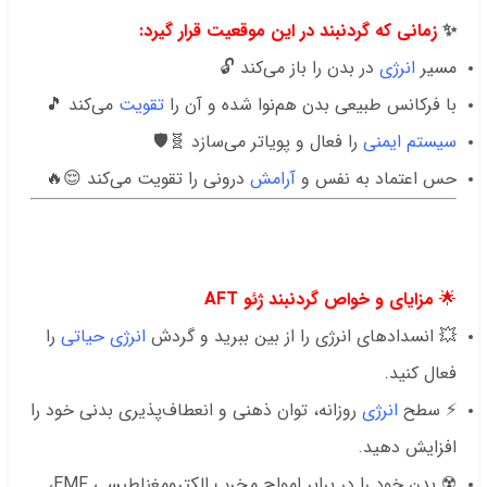
✨
زمانی که
گردنبند
در این موقعیت قرار گیرد:
مسیر
انرژی
در بدن را باز می‌کند 🔓
با فرکانس طبیعی بدن هم‌نوا شده و آن را
تقویت
می‌کند 🎵
سیستم ایمنی
را فعال و پویاتر می‌سازد 🧬🛡️
حس اعتماد به نفس و
آرامش
درونی را تقویت می‌کند 😌🔥
.
.
.
🌟
مزایای و خواص گردنبند ژئو AFT
💥 انسدادهای انرژی را از بین ببرید و گردش
انرژی حیاتی
را
فعال کنید.
⚡ سطح
انرژی
روزانه، توان ذهنی و انعطاف‌پذیری بدنی خود را
افزایش دهید.
☢️ بدن خود را در برابر امواج مخرب الکترومغناطیسی EMF،