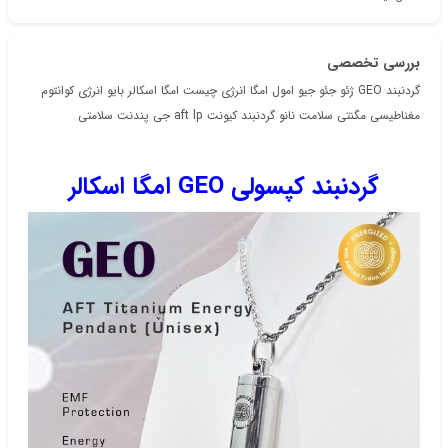
بررسی تخصصی
گردنبند GEO ژئو جئو جیو امول امگا انرژی چیست امگا اسکالر بایو انرژی کوانتوم
مغناطیسی مگنتی سلامت نانو گردنبند کیونت aft lp جی پندنت سلامتی
گردنبند کپسولی GEO امگا اسکالر