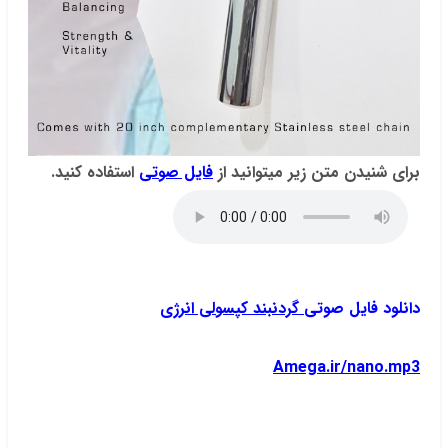
برای شنیدن متن زیر میتوانید از
فایل صوتی
استفاده کنید.
دانلود فایل صوتی
گردنبند کپسولی انرژی
Amega.ir/nano.mp3