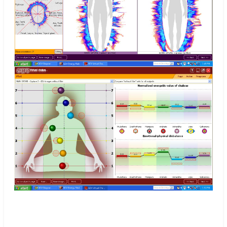
.
.
.