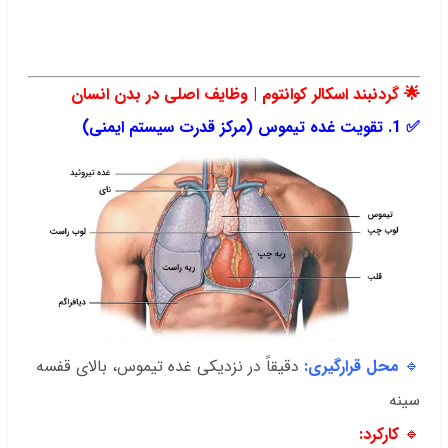
.
🌟
گردنبند اسکالر کوانتوم | وظایف اصلی در بدن انسان
✅
1. تقویت غده تیموس (مرکز قدرت سیستم ایمنی)
🔹
محل قرارگیری:
دقیقاً در نزدیکی غده تیموس، بالای قفسه
سینه
🔹
کارکرد: