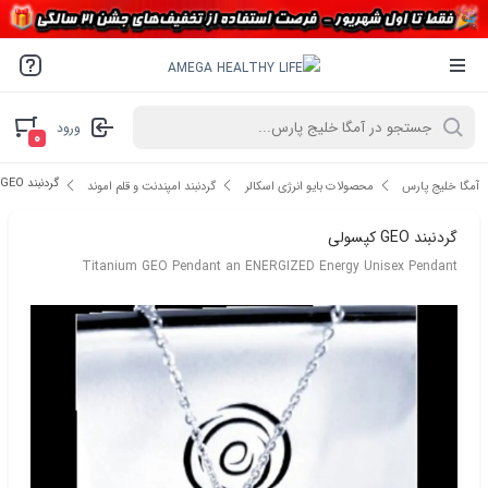
ورود
۰
گردنبند GEO کپسولی
آمگا خلیج پارس
محصولات بایو انرژی اسکالر
گردنبند امپندنت و قلم اموند
گردنبند GEO کپسولی
Titanium GEO Pendant an ENERGIZED Energy Unisex Pendant