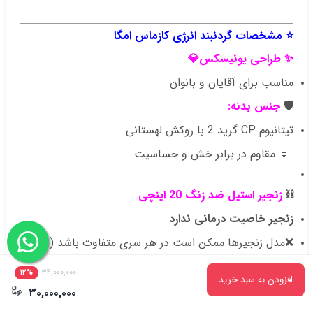
⭐
مشخصات گردنبند انرژی کازماس امگا
✨
طراحی یونیسکس💎
مناسب برای آقایان و بانوان
🛡️
جنس بدنه:
تیتانیوم CP گرید 2 با روکش لهستانی
🔹 مقاوم در برابر خش و حساسیت
⛓️
زنجیر استیل ضد زنگ 20 اینچی
زنجیر خاصیت درمانی ندارد
❌مدل زنجیرها ممکن است در هر سری متفاوت باشد (رنگ و
طرح)
۳۴,۰۰۰,۰۰۰
۱۲%
افزودن به سبد خرید
۳۰,۰۰۰,۰۰۰