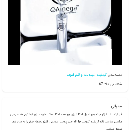
دسته‌بندی
گردنبند امپندنت و قلم اموند
شناسه‌ی کالا: 67
معرفی
گردنبند GEO ژئو جئو جیو امول امگا انرژی چیست امگا اسکالر بایو انرژی کوانتوم مغناطیسی
مگنتی سلامت نانو گردنبند کیونت aft lp جی پندنت سلامتی: انرژی نقطه صفر را به بدن شما
منتقل میکند.