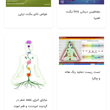
مغناطیس درمانی tms مگنت
خواص تاثیر مگنت تراپی
اهنربا
تست ریست تخلیه رنگ هاله
و چاکرا
مزایای انرژی نقطه صفر در
گردنبند امپندنت و قلم اموند