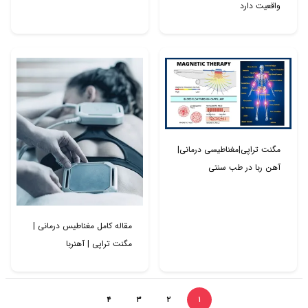
واقعیت دارد
مگنت تراپی|مغناطیسی درمانی|
آهن ربا در طب سنتی
مقاله کامل مغناطیس درمانی |
مگنت تراپی | آهنربا
۴
۳
۲
۱